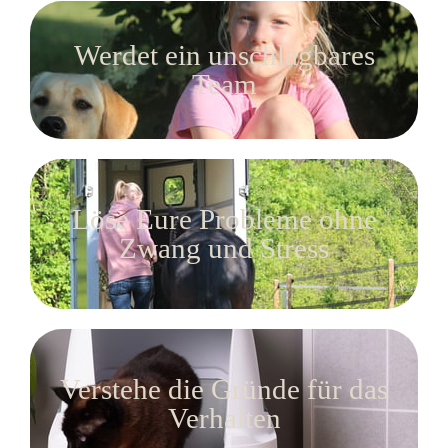
Werdet ein unschlagbares
Team
Löse Eure Probleme ohne
Zwang und Stress
Verstehe die Gründe für das
Verhalten